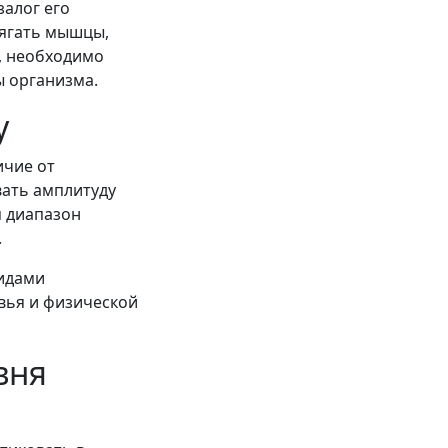
залог его
рягать мышцы,
о, необходимо
ы организма.
у
ичие от
вать амплитуду
я диапазон
.
видами
вья и физической
вня