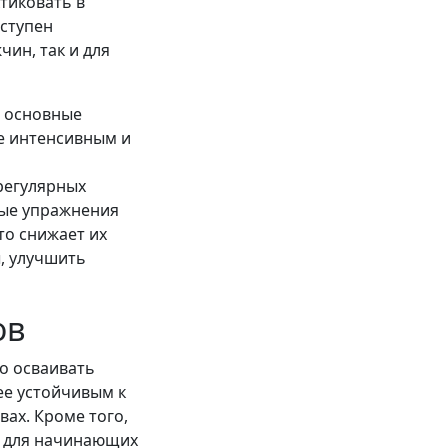
тиковать в
оступен
чин, так и для
а основные
ее интенсивным и
регулярных
вые упражнения
то снижает их
, улучшить
ов
но осваивать
ее устойчивым к
ах. Кроме того,
о для начинающих