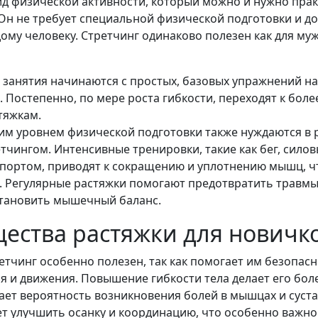
вид физической активности, который можно и нужно прак
Он не требует специальной физической подготовки и д
ому человеку. Стретчинг одинаково полезен как для муж
 занятия начинаются с простых, базовых упражнений н
 Постепенно, по мере роста гибкости, переходят к бол
тяжкам.
им уровнем физической подготовки также нуждаются в 
етчингом. Интенсивные тренировки, такие как бег, сило
спортом, приводят к сокращению и уплотнению мышц, ч
. Регулярные растяжки помогают предотвратить травмы
становить мышечный баланс.
ества растяжки для новичк
етчинг особенно полезен, так как помогает им безопас
 и движения. Повышение гибкости тела делает его бол
ает вероятность возникновения болей в мышцах и сустав
ет улучшить осанку и координацию, что особенно важн