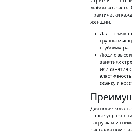
Стретчинг - это 
любом возрасте. 
практически кажд
женщин.
Для новичков
группы мышц.
глубоким рас
Люди с высок
занятиях стр
или занятия 
эластичность
осанку и вос
Преимущ
Для новичков стр
новые упражнения
нагрузкам и сниж
растяжка помога