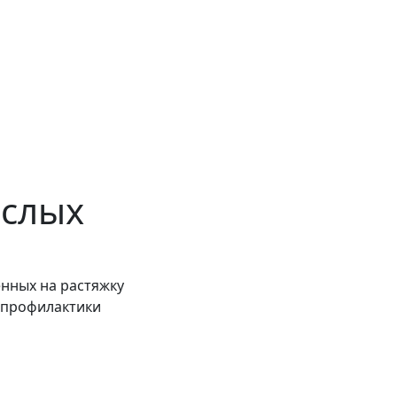
ослых
енных на растяжку
 профилактики